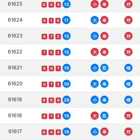
61625
13
小
单
对
0
4
9
61624
11
大
单
对
4
1
6
61623
15
小
单
对
6
7
2
61622
15
大
单
对
7
5
3
61621
19
小
双
错
6
6
7
61620
10
大
单
错
0
7
3
61619
26
小
单
错
8
9
9
61618
15
大
双
对
5
7
3
61617
19
小
单
对
6
4
9