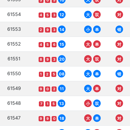
5
0
5
61554
12
大
双
对
4
5
3
61553
14
小
单
错
2
9
3
61552
15
大
单
对
4
5
6
61551
20
大
双
对
8
9
3
61550
08
大
单
错
1
2
5
61549
11
大
单
对
9
0
2
61548
13
小
双
对
7
1
5
61547
18
大
单
对
9
9
0