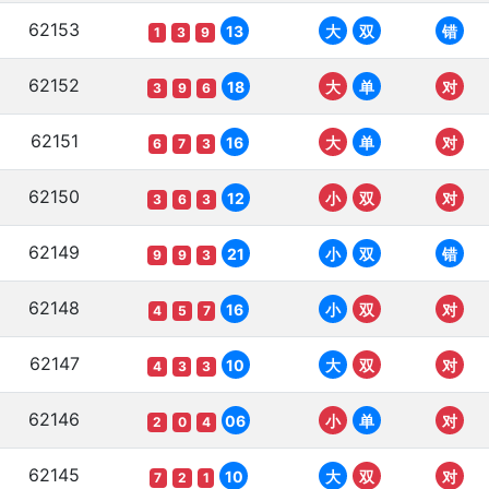
62153
13
大
双
错
1
3
9
62152
18
大
单
对
3
9
6
62151
16
大
单
对
6
7
3
62150
12
小
双
对
3
6
3
62149
21
小
双
错
9
9
3
62148
16
小
双
对
4
5
7
62147
10
大
双
对
4
3
3
62146
06
小
单
对
2
0
4
62145
10
大
双
对
7
2
1