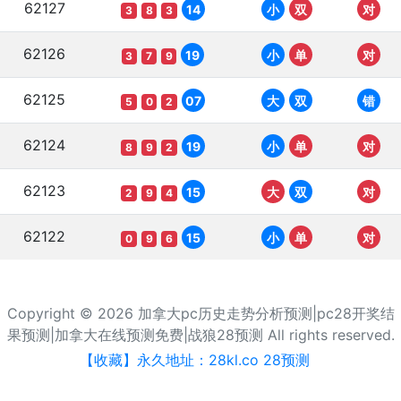
62127
14
小
双
对
3
8
3
62126
19
小
单
对
3
7
9
62125
07
大
双
错
5
0
2
62124
19
小
单
对
8
9
2
62123
15
大
双
对
2
9
4
62122
15
小
单
对
0
9
6
Copyright © 2026 加拿大pc历史走势分析预测|pc28开奖结
果预测|加拿大在线预测免费|战狼28预测 All rights reserved.
【收藏】永久地址：28kl.co 28预测