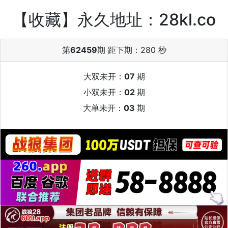
【收藏】永久地址：28kl.co
第
62459
期 距下期：
280 秒
大双未开：
07
期
小双未开：
02
期
大单未开：
03
期