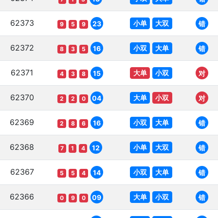
62373
小单
大双
23
错
9
5
9
62372
小双
大单
16
错
8
3
5
62371
大单
小双
15
对
4
3
8
62370
大单
小双
04
对
2
2
0
62369
小双
大单
16
错
2
8
6
62368
小单
大双
12
错
7
1
4
62367
小双
大单
14
错
5
5
4
62366
大单
小双
09
错
0
9
0