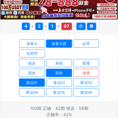
4
+
2
+
1
=
07
-
小
单
加拿大
加拿大西
台湾
比特币
组合
杀组
双项
四余
双组
龙虎
算法01
算法02
算法03
算法04
算法05
算法06
100
期 正确：
42
期 错误：
58
期
正确率：
42
%