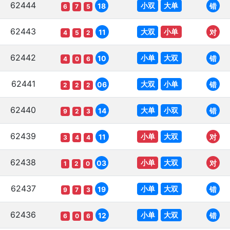
62444
小双
大单
18
错
6
7
5
62443
大双
小单
11
对
4
5
2
62442
小单
大双
10
错
4
0
6
62441
大双
小单
06
错
2
2
2
62440
大单
小双
14
错
9
2
3
62439
小单
大双
11
对
3
4
4
62438
小单
大双
03
对
1
2
0
62437
小单
大双
19
错
9
7
3
62436
小单
大双
12
错
6
0
6