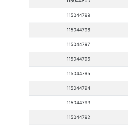
115044800
115044799
115044798
115044797
115044796
115044795
115044794
115044793
115044792