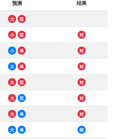
预测
结果
大
双
小
双
对
小
单
对
大
单
对
大
双
对
大
双
对
大
单
对
大
单
错