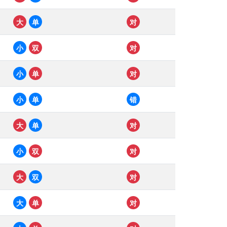
大
单
对
小
双
对
小
单
对
小
单
错
大
单
对
小
双
对
大
双
对
大
单
对