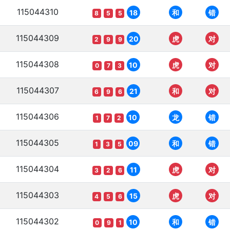
115044310
18
和
错
8
5
5
115044309
20
虎
对
2
9
9
115044308
10
虎
对
0
7
3
115044307
21
和
对
6
9
6
115044306
10
龙
错
1
7
2
115044305
09
和
错
1
3
5
115044304
11
虎
对
3
2
6
115044303
15
虎
对
4
5
6
115044302
10
和
错
0
9
1