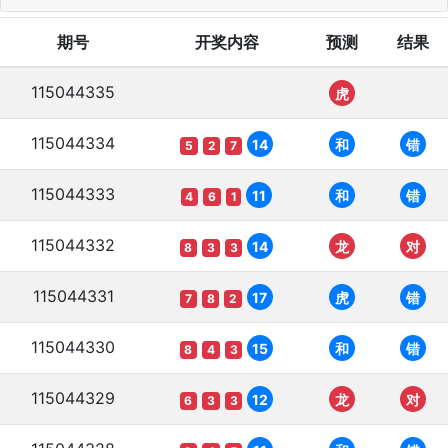
期号
开奖内容
预测
结果
115044335
虎
115044334
14
和
错
5
2
7
115044333
11
和
错
4
6
1
115044332
14
龙
对
8
3
3
115044331
17
虎
错
7
8
2
115044330
15
和
错
8
4
3
115044329
12
龙
对
6
3
3