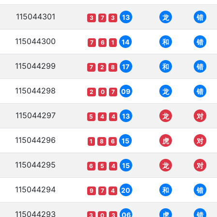
115044301
13
龙
错
3
7
3
115044300
14
和
错
7
6
1
115044299
17
和
错
7
2
8
115044298
09
龙
错
2
0
7
115044297
13
龙
对
5
4
4
115044296
15
虎
对
1
8
6
115044295
15
龙
对
6
5
4
115044294
20
和
错
9
7
4
115044293
06
虎
错
3
0
3