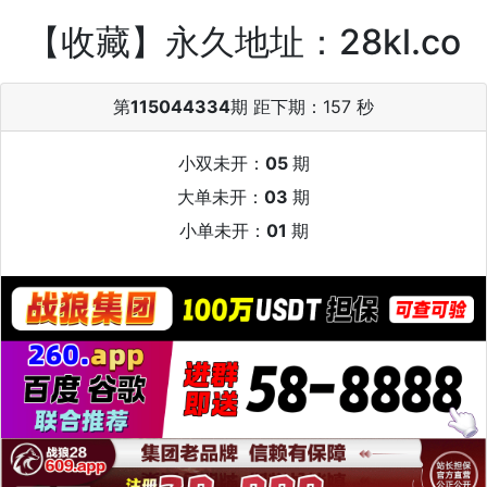
【收藏】永久地址：28kl.co
第
115044334
期 距下期：
156 秒
小双未开：
05
期
大单未开：
03
期
小单未开：
01
期