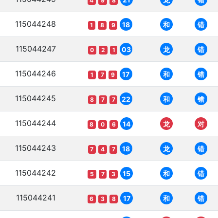
4
9
8
115044248
18
和
错
1
8
9
115044247
03
龙
错
0
2
1
115044246
17
和
错
1
7
9
115044245
22
和
错
8
7
7
115044244
14
龙
对
8
0
6
115044243
18
龙
错
7
4
7
115044242
15
和
错
5
7
3
115044241
17
和
错
6
3
8