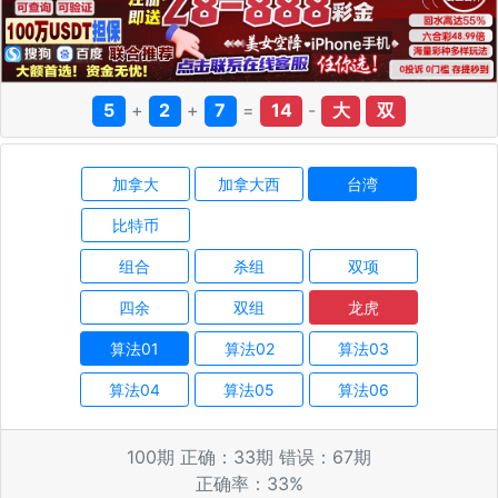
5
+
2
+
7
=
14
-
大
双
加拿大
加拿大西
台湾
比特币
组合
杀组
双项
四余
双组
龙虎
算法01
算法02
算法03
算法04
算法05
算法06
100
期 正确：
33
期 错误：
67
期
正确率：
33
%