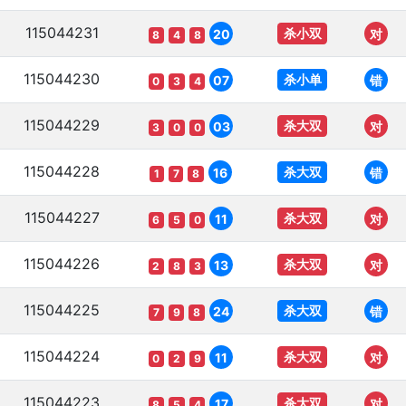
115044231
杀小双
20
对
8
4
8
115044230
杀小单
07
错
0
3
4
115044229
杀大双
03
对
3
0
0
115044228
杀大双
16
错
1
7
8
115044227
杀大双
11
对
6
5
0
115044226
杀大双
13
对
2
8
3
115044225
杀大双
24
错
7
9
8
115044224
杀大双
11
对
0
2
9
115044223
杀大双
17
对
8
5
4