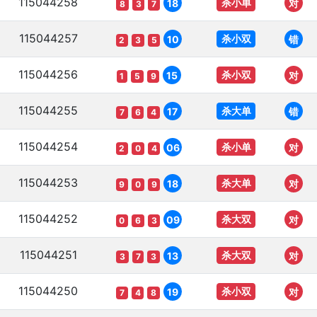
115044258
杀小单
18
对
8
3
7
115044257
杀小双
10
错
2
3
5
115044256
杀小双
15
对
1
5
9
115044255
杀大单
17
错
7
6
4
115044254
杀小单
06
对
2
0
4
115044253
杀大单
18
对
9
0
9
115044252
杀大双
09
对
0
6
3
115044251
杀大双
13
对
3
7
3
115044250
杀小双
19
对
7
4
8