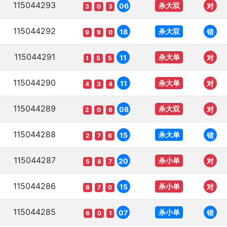
115044293
杀大双
06
对
3
0
3
115044292
杀大双
18
错
9
9
0
115044291
杀大单
11
对
1
5
5
115044290
杀大单
11
对
4
3
4
115044289
杀大双
08
对
2
0
6
115044288
杀大单
15
错
2
7
6
115044287
杀小单
20
对
5
8
7
115044286
杀小单
15
对
8
7
0
115044285
杀小单
07
错
6
0
1