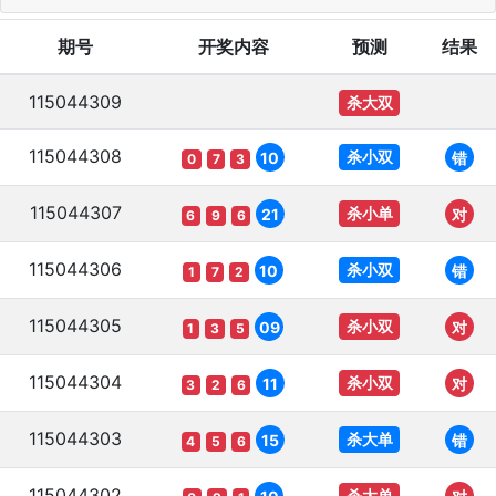
期号
开奖内容
预测
结果
115044309
杀大双
115044308
杀小双
10
错
0
7
3
115044307
杀小单
21
对
6
9
6
115044306
杀小双
10
错
1
7
2
115044305
杀小双
09
对
1
3
5
115044304
杀小双
11
对
3
2
6
115044303
杀大单
15
错
4
5
6
115044302
杀大单