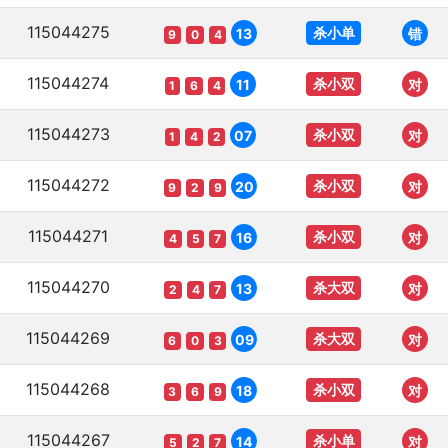
115044275
杀小单
13
错
9
0
4
115044274
杀小双
11
对
1
6
4
115044273
杀小双
07
对
1
4
2
115044272
杀小双
20
对
9
2
9
115044271
杀小双
16
对
4
5
7
115044270
杀大双
13
对
2
4
7
115044269
杀大双
09
对
6
0
3
115044268
杀小双
18
对
3
6
9
115044267
杀小单
14
对
5
2
7