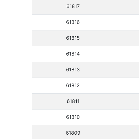
61817
61816
61815
61814
61813
61812
61811
61810
61809