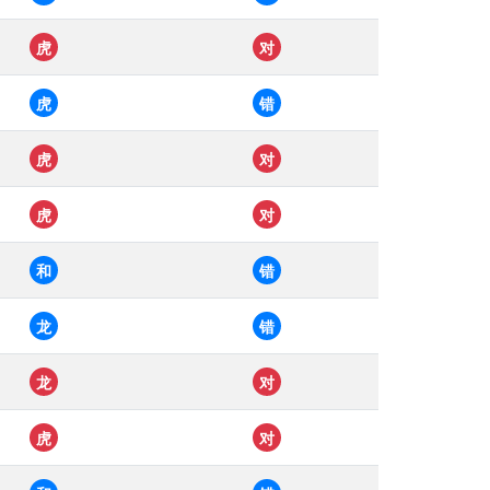
虎
对
虎
错
虎
对
虎
对
和
错
龙
错
龙
对
虎
对