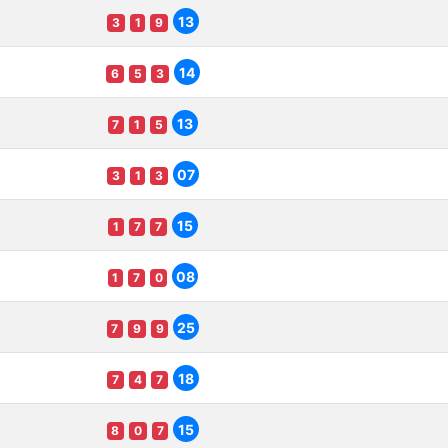
13
3
1
9
14
6
5
3
13
7
1
5
07
3
1
3
15
1
7
7
08
1
7
0
25
7
9
9
18
7
4
7
15
8
0
7