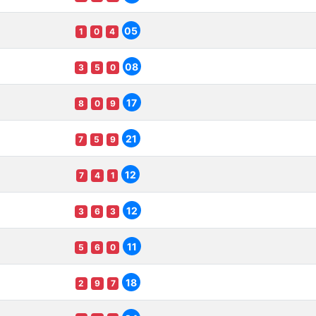
05
1
0
4
08
3
5
0
17
8
0
9
21
7
5
9
12
7
4
1
12
3
6
3
11
5
6
0
18
2
9
7