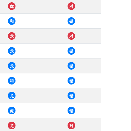
虎
对
和
错
龙
对
龙
错
龙
错
和
错
龙
错
虎
错
龙
对