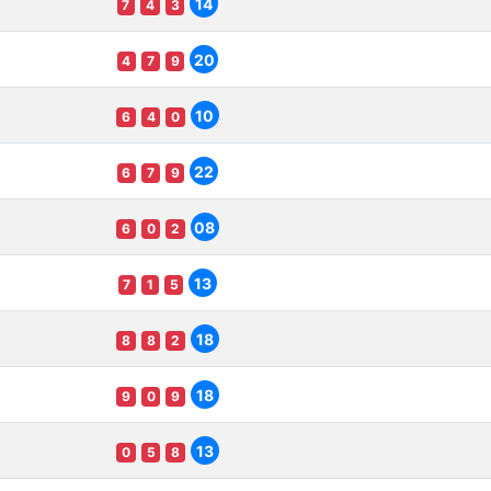
14
7
4
3
20
4
7
9
10
6
4
0
22
6
7
9
08
6
0
2
13
7
1
5
18
8
8
2
18
9
0
9
13
0
5
8