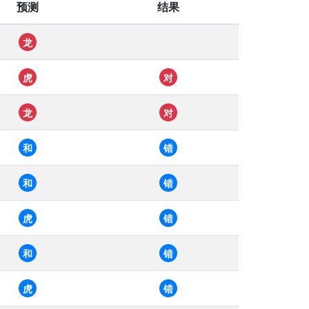
预测
结果
龙
虎
对
龙
对
和
错
和
错
虎
错
和
错
虎
错