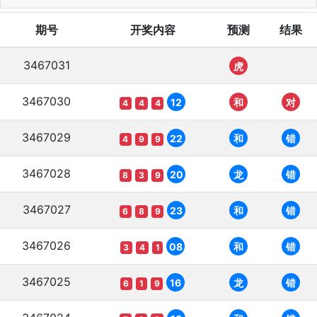
期号
开奖内容
预测
结果
3467031
虎
3467030
12
和
对
4
4
4
3467029
22
和
错
4
9
9
3467028
20
龙
错
8
3
9
3467027
23
和
错
6
8
9
3467026
08
和
错
3
4
1
3467025
16
龙
错
6
1
9