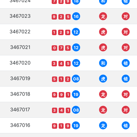
3467024
18
和
错
7
2
9
3467023
16
龙
对
9
2
5
3467022
12
虎
对
1
2
9
3467021
12
虎
对
0
7
5
3467020
12
和
错
3
4
5
3467019
08
虎
错
5
1
2
3467018
19
龙
对
9
9
1
3467017
08
龙
对
3
4
1
3467016
19
龙
错
9
1
9