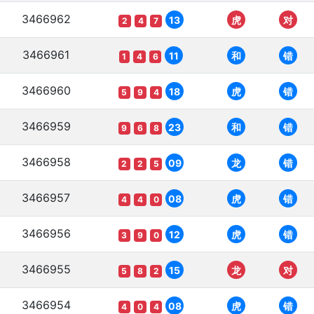
3466962
13
虎
对
2
4
7
3466961
11
和
错
1
4
6
3466960
18
虎
错
5
9
4
3466959
23
和
错
9
6
8
3466958
09
龙
错
2
2
5
3466957
08
虎
错
4
4
0
3466956
12
虎
错
3
9
0
3466955
15
龙
对
5
8
2
3466954
08
虎
错
4
0
4