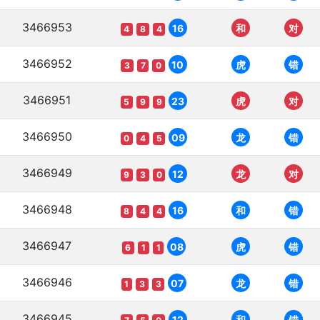
3466953
16
和
对
4
8
4
3466952
10
虎
错
3
7
0
3466951
23
虎
对
5
9
9
3466950
09
龙
错
0
4
5
3466949
12
龙
对
9
3
0
3466948
16
和
错
8
4
4
3466947
08
虎
错
6
1
1
3466946
07
龙
错
1
3
3
3466945
12
和
错