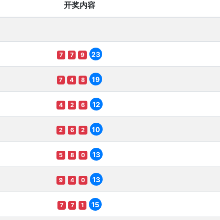
开奖内容
23
7
7
9
19
7
4
8
12
4
2
6
10
2
6
2
13
5
8
0
13
9
4
0
15
7
7
1