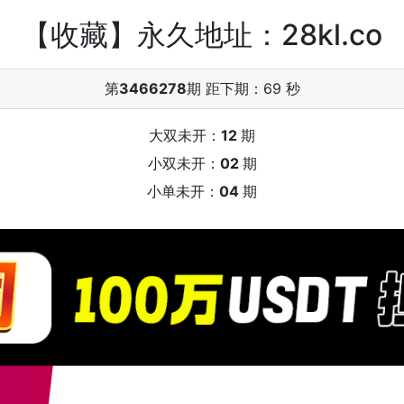
【收藏】永久地址：28kl.co
第
3466278
期 距下期：
68 秒
大双未开：
12
期
小双未开：
02
期
小单未开：
04
期