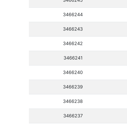
3466245
3466244
3466243
3466242
3466241
3466240
3466239
3466238
3466237