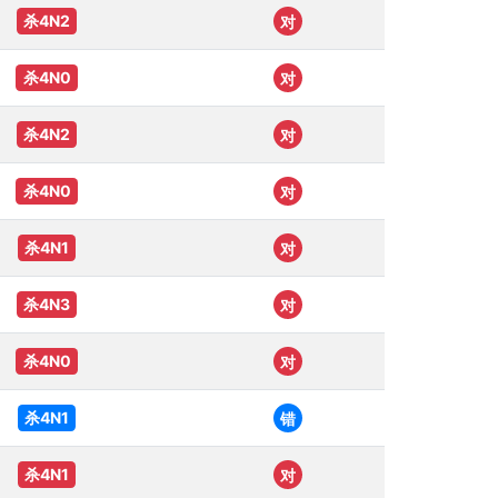
杀4N2
对
杀4N0
对
杀4N2
对
杀4N0
对
杀4N1
对
杀4N3
对
杀4N0
对
杀4N1
错
杀4N1
对