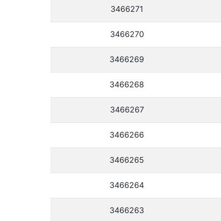
3466271
3466270
3466269
3466268
3466267
3466266
3466265
3466264
3466263