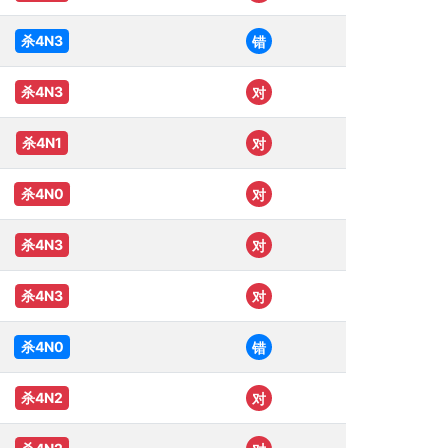
杀4N3
错
杀4N3
对
杀4N1
对
杀4N0
对
杀4N3
对
杀4N3
对
杀4N0
错
杀4N2
对