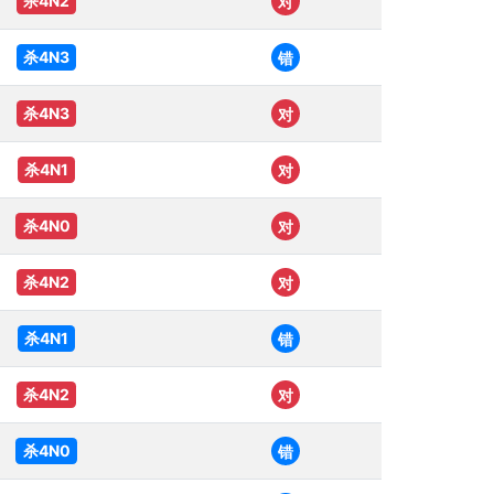
杀4N2
对
杀4N3
错
杀4N3
对
杀4N1
对
杀4N0
对
杀4N2
对
杀4N1
错
杀4N2
对
杀4N0
错