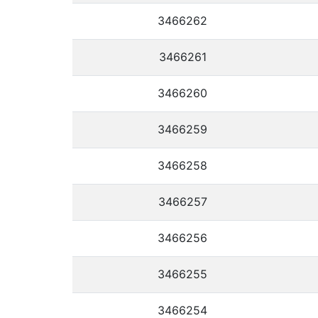
3466262
3466261
3466260
3466259
3466258
3466257
3466256
3466255
3466254