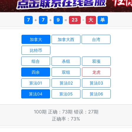
7
+
7
+
9
=
23
-
大
单
加拿大
加拿大西
台湾
比特币
组合
杀组
双项
四余
双组
龙虎
算法01
算法02
算法03
算法04
算法05
算法06
100
期 正确：
73
期 错误：
27
期
正确率：
73
%