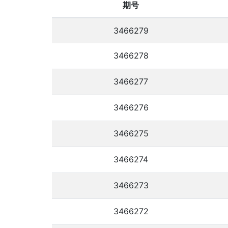
期号
3466279
3466278
3466277
3466276
3466275
3466274
3466273
3466272