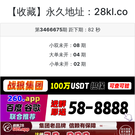
【收藏】永久地址：28kl.co
第
3466675
期 距下期：
82 秒
小双未开：
08
期
大单未开：
04
期
小单未开：
02
期