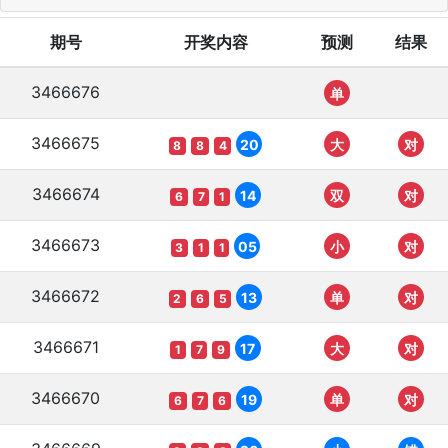
期号
开奖内容
预测
结果
3466676
单
3466675
20
大
对
8
8
4
3466674
14
双
对
6
7
1
3466673
05
小
对
3
1
1
3466672
13
单
对
2
6
5
3466671
17
大
对
1
7
9
3466670
19
单
对
6
7
6