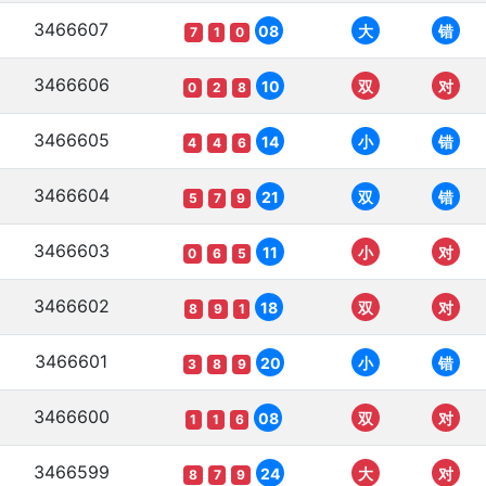
3466607
08
大
错
7
1
0
3466606
10
双
对
0
2
8
3466605
14
小
错
4
4
6
3466604
21
双
错
5
7
9
3466603
11
小
对
0
6
5
3466602
18
双
对
8
9
1
3466601
20
小
错
3
8
9
3466600
08
双
对
1
1
6
3466599
24
大
对
8
7
9