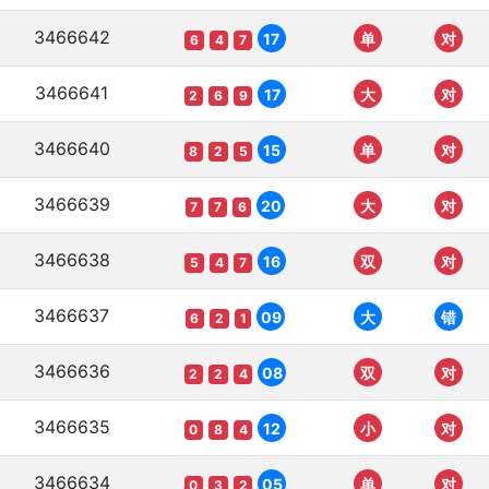
3466642
17
单
对
6
4
7
3466641
17
大
对
2
6
9
3466640
15
单
对
8
2
5
3466639
20
大
对
7
7
6
3466638
16
双
对
5
4
7
3466637
09
大
错
6
2
1
3466636
08
双
对
2
2
4
3466635
12
小
对
0
8
4
3466634
05
单
对
0
3
2