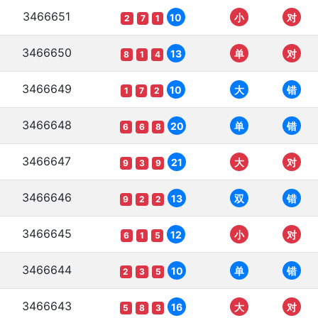
3466651
10
小
对
2
7
1
3466650
13
单
对
8
1
4
3466649
10
大
错
1
7
2
3466648
20
单
错
6
6
8
3466647
21
大
对
9
3
9
3466646
13
双
错
9
2
2
3466645
12
小
对
6
1
5
3466644
10
单
错
2
3
5
3466643
16
大
对
5
8
3