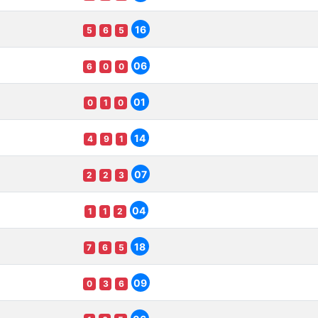
16
5
6
5
06
6
0
0
01
0
1
0
14
4
9
1
07
2
2
3
04
1
1
2
18
7
6
5
09
0
3
6