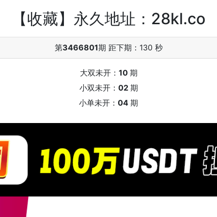
【收藏】永久地址：28kl.co
第
3466801
期 距下期：
129 秒
大双未开：
10
期
小双未开：
02
期
小单未开：
04
期