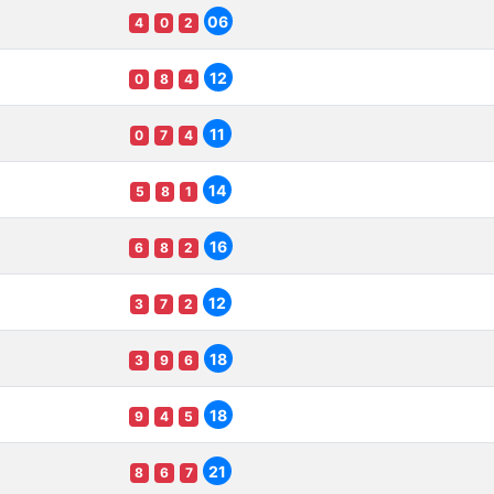
06
4
0
2
12
0
8
4
11
0
7
4
14
5
8
1
16
6
8
2
12
3
7
2
18
3
9
6
18
9
4
5
21
8
6
7