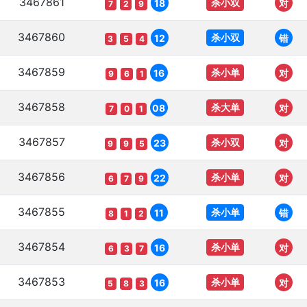
3467861
杀小双
18
对
7
2
9
3467860
杀小双
12
错
3
5
4
3467859
杀小单
16
对
9
6
1
3467858
杀大单
08
对
7
0
1
3467857
杀小双
23
对
9
9
5
3467856
杀小单
22
对
6
7
9
3467855
杀小单
11
错
8
1
2
3467854
杀小单
16
对
6
3
7
3467853
杀小单
16
对
5
8
3