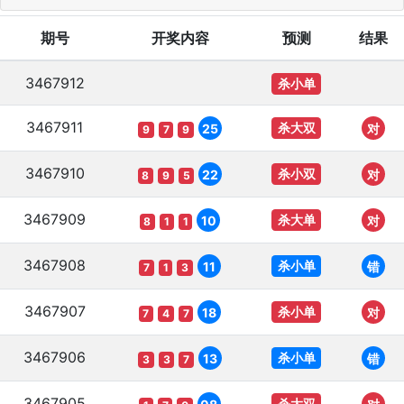
期号
开奖内容
预测
结果
3467912
杀小单
3467911
杀大双
25
对
9
7
9
3467910
杀小双
22
对
8
9
5
3467909
杀大单
10
对
8
1
1
3467908
杀小单
11
错
7
1
3
3467907
杀小单
18
对
7
4
7
3467906
杀小单
13
错
3
3
7
3467905
杀大双