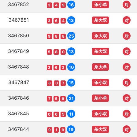
3467852
杀小单
16
对
3
4
9
3467851
杀大双
13
对
3
6
4
3467850
杀大双
25
对
9
8
8
3467849
杀大双
13
对
5
8
0
3467848
杀大单
10
对
2
6
2
3467847
杀小双
15
对
8
0
7
3467846
杀小单
21
对
7
5
9
3467845
杀小双
11
对
0
6
5
3467844
杀大双
19
对
9
1
9