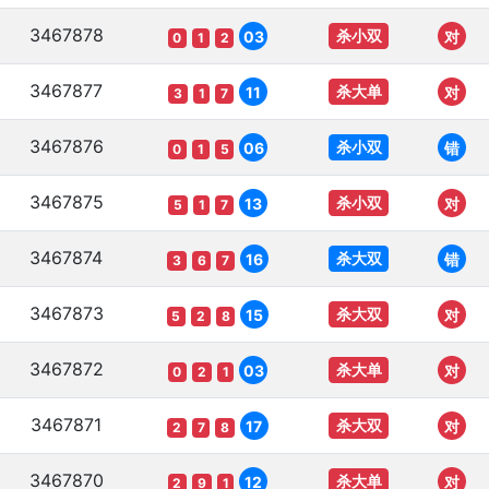
3467878
杀小双
03
对
0
1
2
3467877
杀大单
11
对
3
1
7
3467876
杀小双
06
错
0
1
5
3467875
杀小双
13
对
5
1
7
3467874
杀大双
16
错
3
6
7
3467873
杀大双
15
对
5
2
8
3467872
杀大单
03
对
0
2
1
3467871
杀大双
17
对
2
7
8
3467870
杀大单
12
对
2
9
1