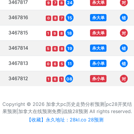
3467817
杀大单
24
对
9
7
8
3467816
杀大单
15
错
0
8
7
3467815
杀大单
18
对
1
9
8
3467814
杀大单
19
错
5
6
8
3467813
杀小单
11
错
0
6
5
3467812
杀小单
08
对
1
6
1
Copyright © 2026 加拿大pc历史走势分析预测|pc28开奖结
果预测|加拿大在线预测免费|战狼28预测 All rights reserved.
【收藏】永久地址：28kl.co 28预测