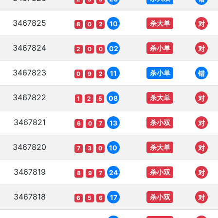
3467825
杀大单
10
对
8
0
2
3467824
杀小单
02
对
2
0
0
3467823
杀小单
11
错
0
9
2
3467822
杀大单
08
对
1
2
5
3467821
杀小双
13
对
6
0
7
3467820
杀大单
10
对
7
3
0
3467819
杀小双
24
对
8
9
7
3467818
杀小双
17
对
6
5
6