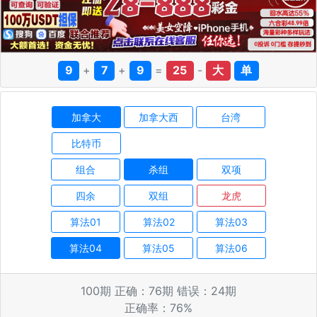
9
+
7
+
9
=
25
-
大
单
加拿大
加拿大西
台湾
比特币
组合
杀组
双项
四余
双组
龙虎
算法01
算法02
算法03
算法04
算法05
算法06
100
期 正确：
76
期 错误：
24
期
正确率：
76
%