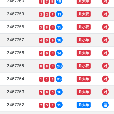
3467760
杀大单
16
对
1
7
8
3467759
杀大双
11
对
2
2
7
3467758
杀小双
15
对
3
8
4
3467757
杀小单
18
对
4
5
9
3467756
杀大单
14
对
4
6
4
3467755
杀小双
20
对
8
8
4
3467754
杀大单
09
对
1
5
3
3467753
杀大单
16
对
3
8
5
3467752
杀大单
15
错
7
5
3