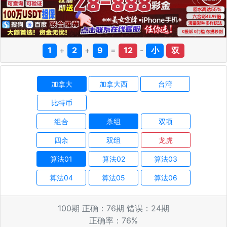
1
+
2
+
9
=
12
-
小
双
加拿大
加拿大西
台湾
比特币
组合
杀组
双项
四余
双组
龙虎
算法01
算法02
算法03
算法04
算法05
算法06
100
期 正确：
76
期 错误：
24
期
正确率：
76
%