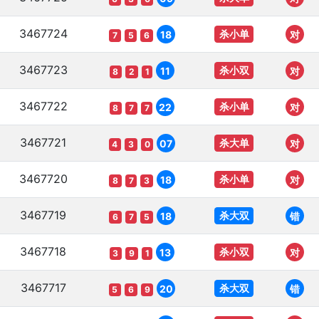
3467724
杀小单
18
对
7
5
6
3467723
杀小双
11
对
8
2
1
3467722
杀小单
22
对
8
7
7
3467721
杀大单
07
对
4
3
0
3467720
杀小单
18
对
8
7
3
3467719
杀大双
18
错
6
7
5
3467718
杀小双
13
对
3
9
1
3467717
杀大双
20
错
5
6
9