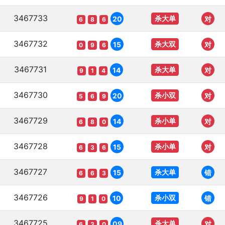
3467733
杀大单
20
对
6
8
6
3467732
杀大双
15
对
0
9
6
3467731
杀大单
14
对
9
1
4
3467730
杀小双
20
对
5
6
9
3467729
杀小单
14
对
6
8
0
3467728
杀小单
15
对
6
3
6
3467727
杀大单
15
错
6
6
3
3467726
杀小双
10
错
9
1
0
3467725
杀大单
09
对
6
3
0