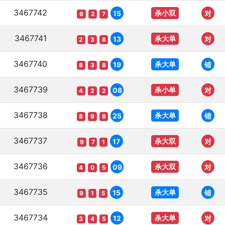
3467742
杀小双
15
对
6
2
7
3467741
杀大单
13
对
2
3
8
3467740
杀大单
19
错
8
3
8
3467739
杀小单
08
对
4
2
2
3467738
杀大单
25
错
8
9
8
3467737
杀大双
17
对
9
7
1
3467736
杀大双
09
对
4
0
5
3467735
杀大单
15
错
9
1
5
3467734
杀大单
12
对
3
4
5