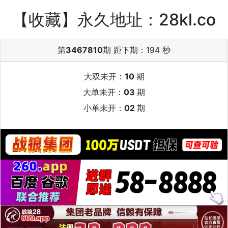
【收藏】永久地址：28kl.co
第
3467810
期 距下期：
193 秒
大双未开：
10
期
大单未开：
03
期
小单未开：
02
期